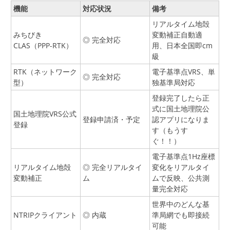
機能
対応状況
備考
リアルタイム地殻
みちびき
変動補正自動適
◎ 完全対応
CLAS（PPP-RTK）
用、日本全国即cm
級
RTK（ネットワーク
電子基準点VRS、単
◎ 完全対応
型）
独基準局対応
登録完了したら正
式に国土地理院公
国土地理院VRS公式
登録申請済・予定
認アプリになりま
登録
す（もうす
ぐ！！）
電子基準点1Hz座標
リアルタイム地殻
◎ 完全リアルタイ
変化をリアルタイ
変動補正
ム
ムで反映、公共測
量完全対応
世界中のどんな基
NTRIPクライアント
◎ 内蔵
準局網でも即接続
可能