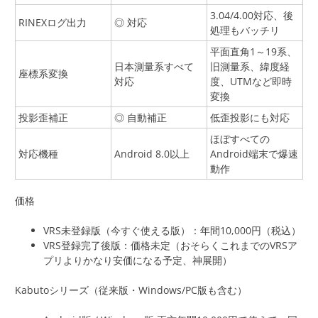
3.04/4.00対応、後
RINEXログ出力
◎ 対応
処理もバッチリ
平面直角1～19系、
日本測量系すべて
旧測量系、緯度経
座標系変換
対応
度、UTMなど即時
変換
投影歪補正
◎ 自動補正
低歪投影にも対応
ほぼすべての
対応機種
Android 8.0以上
Android端末で爆速
動作
価格
VRS未登録版（今すぐ使える版）：年間10,000円（税込）
VRS登録完了後版：価格未定（おそらくこれまでのVRSア
プリよりかなり安価になる予定、神展開）
Kabutoシリーズ（従来版・Windows/PC版も含む）