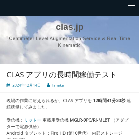
clas.jp
Centimeter Level Augmentation Service & Real Time
Kinematic
CLAS アプリの長時間稼働テスト
2024年12月14日
Tanaka
現場の作業に耐えられるか、CLAS アプリを
12時間41分30秒
連
続稼働してみました。
受信機：
リットー
車載用受信機
MGLR-9PC/Ri-MLBT
（アダプ
ターで電源供給）
Android タブレット：Fire HD (第10世代) 内部ストレージ