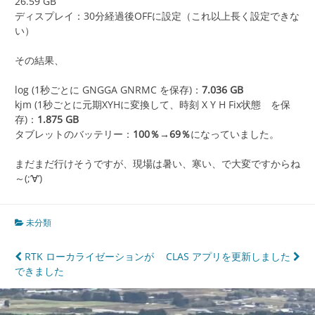
26.59 GB
ディスプレイ：30分経過後OFFに設定（これ以上長く設定できな
い）
その結果、
log (1秒ごとに GNGGA GNRMC を保存)：
7.036 GB
kjm (1秒ごとに元期XYHに変換して、時刻 X Y H Fix状態 を保
存)：
1.875 GB
タブレットのバッテリー：
100％→69％
になっていました。
まだまだ行けそうですが、現場は暑い、寒い、で大変ですからね
～(;’∀’)
未分類
投
RTK ローカライゼーションが
CLAS アプリを更新しました
できました
稿
ナ