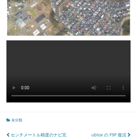
未分類
投
センチメートル精度のナビ完
ublox の F9P 復活