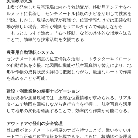
災害救助支援
山奥で発生した災害現場に向かう救助隊が、移動局アンテナをヘ
ルメットに装着し、センチメートル精度のナビを活用して捜索を
開始。しかし、現場の地形が複雑で、位置情報だけでは正確な移
動が難しい場合、本部が地図をリアルタイムで確認しながら、
「もっとまっすぐ進め」「右へ移動」などの具体的な指示を送る
ことで、効率的な捜索活動を支援できる。
農業用自動運転システム
センチメートル精度の位置情報を活用し、トラクターやドローン
の自動運転を支援。地図回転機能や航空写真切り替えにより、地
形や作物の成長状況を詳細に把握しながら、最適なルートで作業
を進めることが可能。
建設・測量業務の精密ナビゲーション
建設現場や測量現場では、正確な位置情報が求められる。リアル
タイムで地図を回転しながら進行方向を把握し、航空写真を活用
して地形の変化を確認することで、効率的な作業が可能になる。
アウトドアや登山の安全管理
登山者がセンチメートル精度のナビを持つことで、迷いやすいル
ートでも正確な位置情報を把握できる。さらに、救助隊や管理者