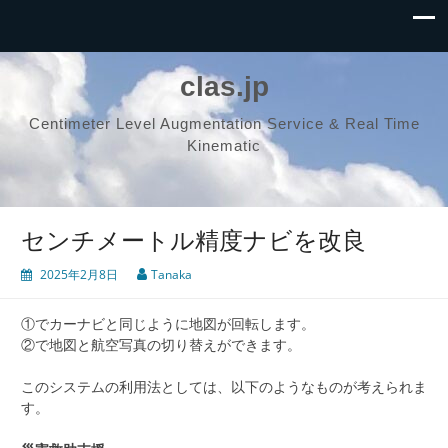
clas.jp
Centimeter Level Augmentation Service & Real Time
Kinematic
センチメートル精度ナビを改良
2025年2月8日
Tanaka
①でカーナビと同じように地図が回転します。
②で地図と航空写真の切り替えができます。
このシステムの利用法としては、以下のようなものが考えられま
す。