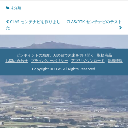
未分類
投
CLAS センチナビを作りまし
CLAS/RTK センチナビのテスト
た
稿
ナ
ビ
ピンポイントの精度、AIの目で未来を切り開く
取扱商品
ゲ
お問い合わせ
プライバシーポリシー
アプリダウンロード
新着情報
ー
Copyright © CLAS All Rights Reserved.
シ
ョ
ン