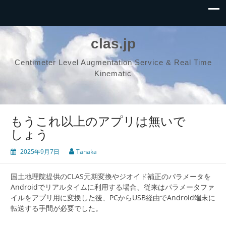
clas.jp
Centimeter Level Augmentation Service & Real Time
Kinematic
もうこれ以上のアプリは無いで
しょう
2025年9月7日
Tanaka
国土地理院提供のCLAS元期変換やジオイド補正のパラメータを
Androidでリアルタイムに利用する場合、従来はパラメータファ
イルをアプリ用に変換した後、PCからUSB経由でAndroid端末に
転送する手間が必要でした。