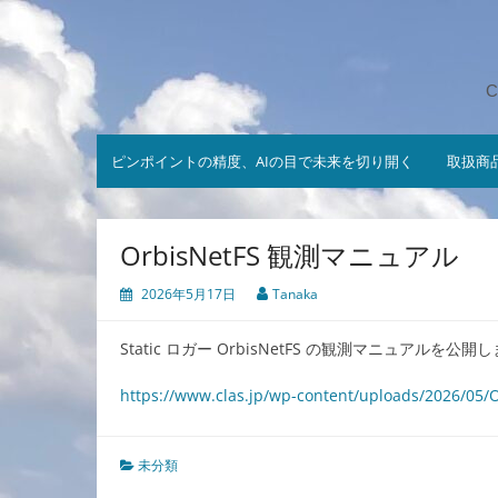
コ
ン
テ
ン
C
ツ
へ
ス
ピンポイントの精度、AIの目で未来を切り開く
取扱商
キ
ッ
プ
OrbisNetFS 観測マニュアル
2026年5月17日
Tanaka
Static ロガー OrbisNetFS の観測マニュアルを公開
https://www.clas.jp/wp-content/uploads/2026
未分類