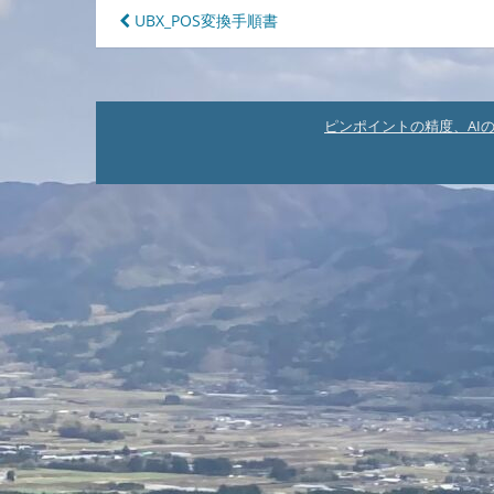
投
UBX_POS変換手順書
稿
ナ
ビ
ピンポイントの精度、AI
ゲ
ー
シ
ョ
ン