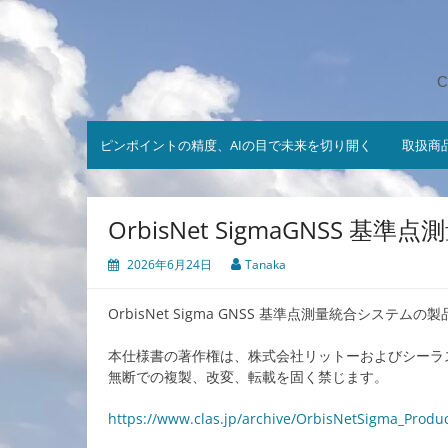
コ
ン
テ
ン
C
ツ
へ
ス
ピンポイントの精度、AIの目で未来を切り開く
取扱商
キ
ッ
プ
OrbisNet SigmaGNSS
2026年6月24日
Tanaka
OrbisNet Sigma GNSS 基準点測量統合システ
本仕様書の著作権は、株式会社リットーおよびシーラ
無断での複製、改変、転載を固く禁じます。
https://www.clas.jp/archive/OrbisNetSigma_Produc