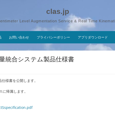
clas.jp
entimeter Level Augmentation Service & Real Time Kinemat
品
お問い合わせ
プライバシーポリシー
アプリダウンロード
 基準点測量統合システム製品仕様書
ムの製品仕様書を公開します。
スに帰属します。
tSspecification.pdf