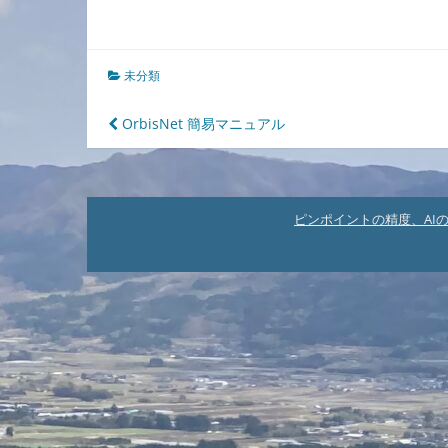
未分類
投
OrbisNet 簡易マニュアル
稿
ナ
ビ
ピンポイントの精度、AI
ゲ
ー
シ
ョ
ン