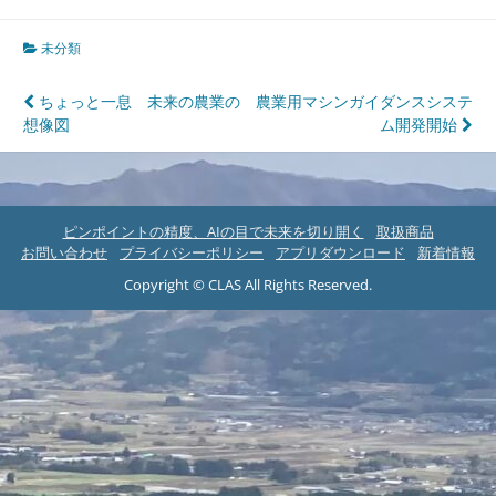
未分類
投
ちょっと一息 未来の農業の
農業用マシンガイダンスシステ
想像図
ム開発開始
稿
ナ
ビ
ピンポイントの精度、AIの目で未来を切り開く
取扱商品
ゲ
お問い合わせ
プライバシーポリシー
アプリダウンロード
新着情報
ー
Copyright © CLAS All Rights Reserved.
シ
ョ
ン