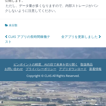
公開します。
ただし、データ量が多くなりますので、内部ストレージがパン
クしないように注意してください。
未分類
投
CLAS アプリの長時間稼働テ
全アプリを更新しました
スト
稿
ナ
ビ
ピンポイントの精度、AIの目で未来を切り開く
取扱商品
ゲ
お問い合わせ
プライバシーポリシー
アプリダウンロード
新着情報
ー
Copyright © CLAS All Rights Reserved.
シ
ョ
ン