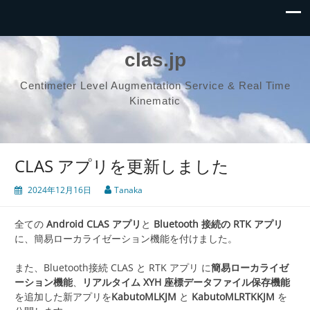
clas.jp
Centimeter Level Augmentation Service & Real Time
Kinematic
CLAS アプリを更新しました
2024年12月16日
Tanaka
全ての
Android CLAS アプリ
と
Bluetooth 接続の RTK アプリ
に、簡易ローカライゼーション機能を付けました。
また、Bluetooth接続 CLAS と RTK アプリ に
簡易ローカライゼ
ーション機能
、
リアルタイム XYH 座標データファイル保存機能
を追加した新アプリを
KabutoMLKJM
と
KabutoMLRTKKJM
を