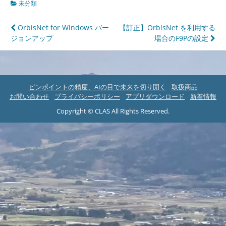
未分類
投
OrbisNet for Windows バー
【訂正】OrbisNet を利用する
ジョンアップ
場合のF9Pの設定
稿
ナ
ビ
ピンポイントの精度、AIの目で未来を切り開く
取扱商品
ゲ
お問い合わせ
プライバシーポリシー
アプリダウンロード
新着情報
ー
Copyright © CLAS All Rights Reserved.
シ
ョ
ン