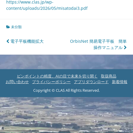
https://www.clas.jp/wp-
content/uploads/2026/05/misatodai3.pdf
未分類
投
電子平板機能拡大
OrbisNet 簡易電子平板 簡単
操作マニュアル
稿
ナ
ビ
ピンポイントの精度、AIの目で未来を切り開く
取扱商品
ゲ
お問い合わせ
プライバシーポリシー
アプリダウンロード
新着情報
ー
Copyright © CLAS All Rights Reserved.
シ
ョ
ン