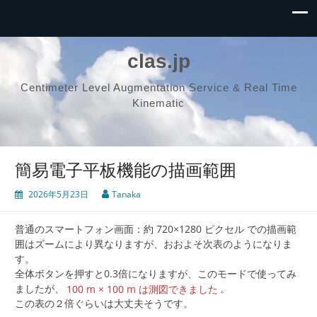
clas.jp
Centimeter Level Augmentation Service & Real Time
Kinematic
簡易電子平板機能の描画範囲
2026年5月23日
Tanaka
普通のスマートフォン画面：約 720×1280 ピクセル での描画範
囲はズームにより異なりますが、おおよそ次表のようになりま
す。
全体ボタンを押すと0.3倍になりますが、このモードで使ってみ
ましたが、
100 m × 100 m は測図できました
。
この表の２倍ぐらいは大丈夫そうです。