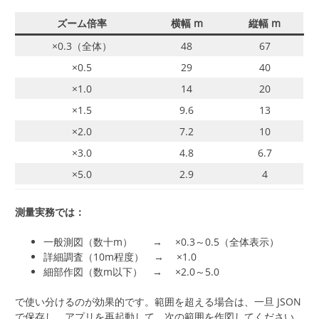
ズーム倍率
横幅 m
縦幅 m
×0.3（全体）
48
67
×0.5
29
40
×1.0
14
20
×1.5
9.6
13
×2.0
7.2
10
×3.0
4.8
6.7
×5.0
2.9
4
測量実務では：
一般測図（数十m） → ×0.3～0.5（全体表示）
詳細調査（10m程度） → ×1.0
細部作図（数m以下） → ×2.0～5.0
で使い分けるのが効果的です。範囲を超える場合は、一旦 JSON
で保存し、アプリを再起動して、次の範囲を作図してください。